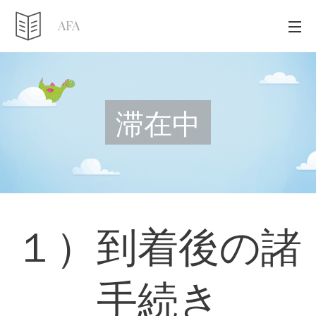
AFA
滞在中
１）到着後の諸
手続き