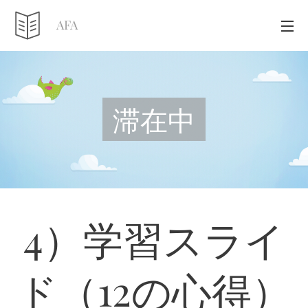
AFA
滞在中
4）学習スライ
ド（12の心得）