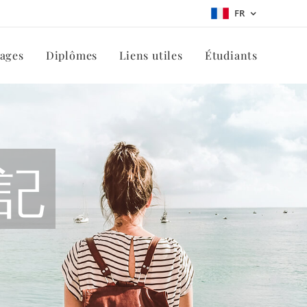
FR
tages
Diplômes
Liens utiles
Étudiants
記