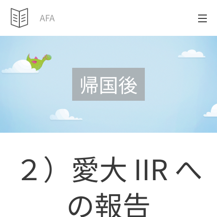
AFA
帰国後
２）愛大 IIR へ
の報告