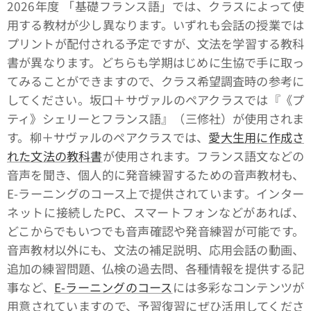
2026年度 「基礎フランス語」では、クラスによって使
用する教材が少し異なります。いずれも会話の授業では
プリントが配付される予定ですが、文法を学習する教科
書が異なります。どちらも学期はじめに生協で手に取っ
てみることができますので、クラス希望調査時の参考に
してください。坂口＋サヴァルのペアクラスでは『《プ
ティ》シェリーとフランス語』（三修社）が使用されま
す。柳＋サヴァルのペアクラスでは、
愛大生用に作成さ
れた文法の教科書
が使用されます。フランス語文などの
音声を聞き、個人的に発音練習するための音声教材も、
E-ラーニングのコース上で提供されています。インター
ネットに接続したPC、スマートフォンなどがあれば、
どこからでもいつでも音声確認や発音練習が可能です。
音声教材以外にも、文法の補足説明、応用会話の動画、
追加の練習問題、仏検の過去問、各種情報を提供する記
事など、
E-ラーニングのコース
には多彩なコンテンツが
用意されていますので、予習復習にぜひ活用してくださ