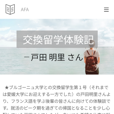
AFA
交換留学体験記
戸田 明里 さん
★ブルゴーニュ大学との交換留学生第１号（それまで
は愛媛大学にお迎えする一方でした）の戸田明里さんよ
り、フランス語を学ぶ後輩の皆さんに向けての体験談で
す。就活のピーク期を過ぎての帰国となることを少し心