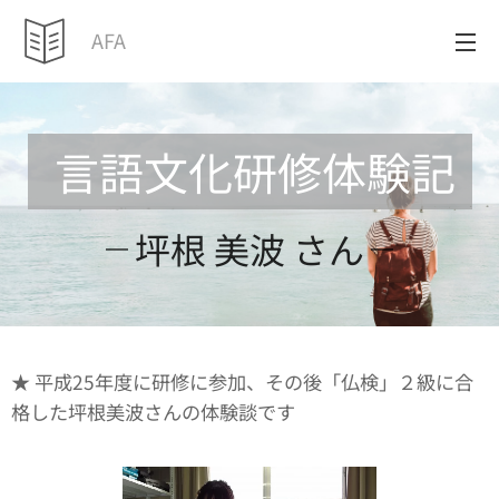
AFA
言語文化研修体験記
坪根 美波 さん
★ 平成25年度に研修に参加、その後「仏検」２級に合
格した坪根美波さんの体験談です